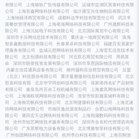
有限公司
上海璐狄广告传媒有限公司
运城市盐湖区英泰科技有限
公司
上海安鑫网络科技有限公司
临沂康宝兴生物制品有限公司
上海纳丽泽商贸有限公司
成都科达亨科技有限责任公司
武汉芈
菜餐饮管理有限公司
上海亳海网络科技有限公司
广州晟辉科技有
限公司
上海沉姑电子科技有限公司
北京国际展览中心有限公司
深圳市卡乐网信息技术有限公司
重庆金一地商贸有限公司
珠海
智多鑫数据科技有限公司
长春果卓科技有限公司
福建百安居家护
理服务有限公司
盐城云想网络科技有限公司
上海雷瓦信息技术有
限公司
北京创遇科技有限公司
河北双石商贸有限公司
周易算
命
深圳市朗誉投资发展有限公司
深圳市享恩国际物流有限公司
内蒙古佳芸通风设备有限公司
柳州灏和百业商贸有限公司
豆盟
（北京）科技股份有限公司
重庆曼雅傲创信息科技有限公司
北京
哲袁科技有限
北京华宇同创科技有限公司
张家港伟名矿产品销售
有限公司
秦皇岛尚百余工程机械有限公司
上海虞其网络科技有限
公司
上海湘权垠网络科技有限公司
淮安市恒彩服装辅料有限公
司
上海衡宏帆科技有限公司
北京明捷康科技有限公司
上海北速
诗网络科技有限公司
市南区逸丝源发制品行
合肥山海网络科技有
限公司
莆田宏天达网络科技有限公司
上海朔灏数码科技有限公
司
沧州市铂艺网络技术服务有限公司
深圳市全名时代管理咨询有
限公司
广东景辉电力设备有限公司
北京博雅智享科技有限公司
广州创团网络科技有限公司
杭州李白科技有限公司
上海百舸游